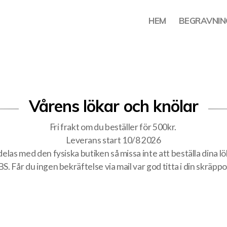
HEM
BEGRAVNIN
Vårens lökar och knölar
Fri frakt om du beställer för 500kr.
Leverans start 10/8 2026
elas med den fysiska butiken så missa inte att beställa dina lök
S. Får du ingen bekräftelse via mail var god titta i din skräppo