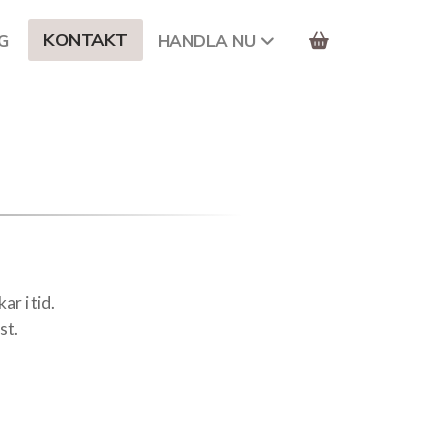
KONTAKT
G
HANDLA NU
ar i tid.
st.