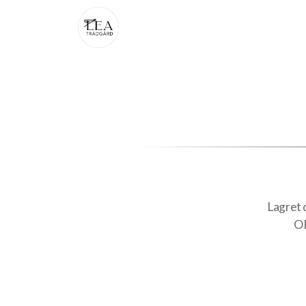
Lagret d
OB