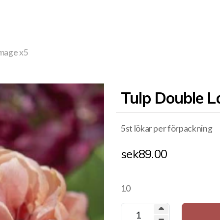
Image x5
Tulp Double L
5st lökar per förpackning
sek
89.00
10