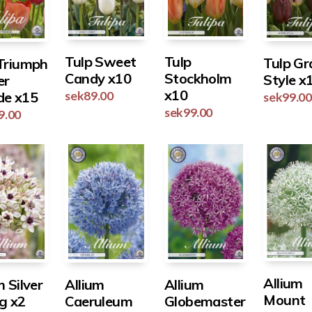
Tulp Sweet
Tulp
Tulp Gr
 Triumph
Candy x10
Stockholm
Style x
er
x10
sek
89.00
de x15
sek
99.00
sek
99.00
9.00
Allium
m Silver
Allium
Allium
Mount
g x2
Globemaster
Caeruleum