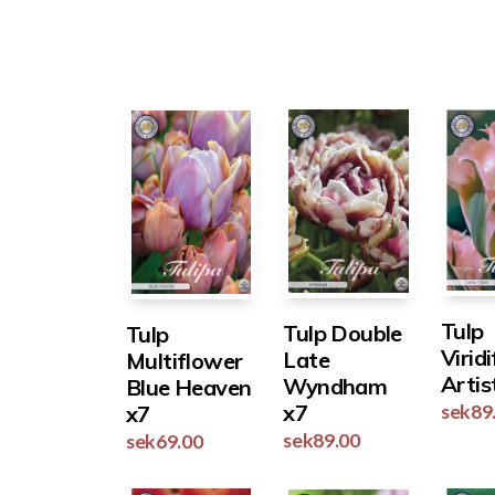
Tulp
Tulp Double
Tulp
Viridi
Late
Multiflower
Artis
Wyndham
Blue Heaven
x7
x7
sek
89
sek
89.00
sek
69.00