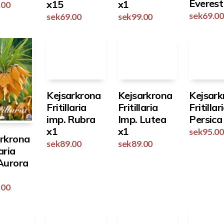
Everest
x1
x15
.00
sek
69.00
sek
99.00
sek
69.00
Kejsarkrona
Kejsarkrona
Kejsark
Fritillaria
Fritillaria
Fritillar
imp. Rubra
Imp. Lutea
Persica
x1
x1
sek
95.00
arkrona
sek
89.00
sek
89.00
laria
Aurora
.00