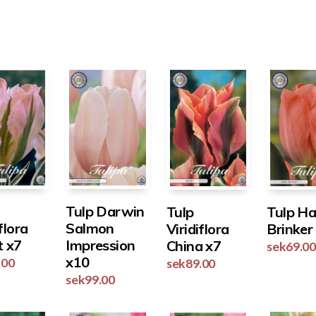
Tulp Darwin
Tulp
Tulp H
flora
Salmon
Viridiflora
Brinker
t x7
Impression
China x7
sek
69.00
x10
.00
sek
89.00
sek
99.00