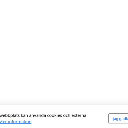
webbplats kan använda cookies och externa
Jag god
Mer information
Copyright ©2025 Lea Trädgård, Med ensamrätt.