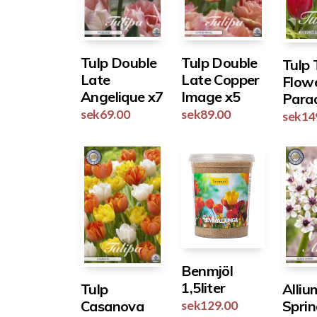
Tulp Double
Tulp Double
Tulp
Late
Late Copper
Flow
Angelique x7
Image x5
Para
sek
69.00
sek
89.00
sek
14
Benmjöl
1,5liter
Tulp
Alliu
Casanova
Sprin
sek
129.00