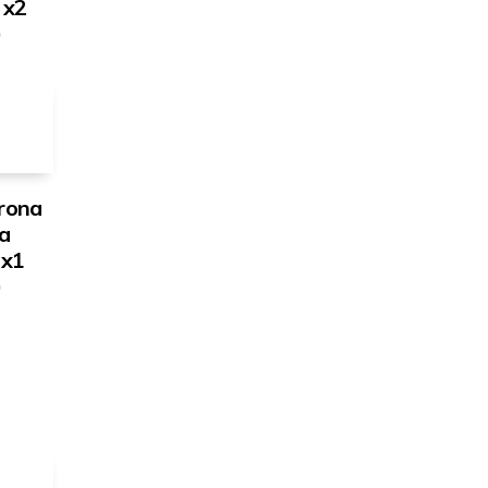
 x2
rona
ia
 x1