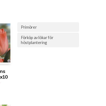
Primörer
Förköp av lökar för
höstplantering
ans
 x10