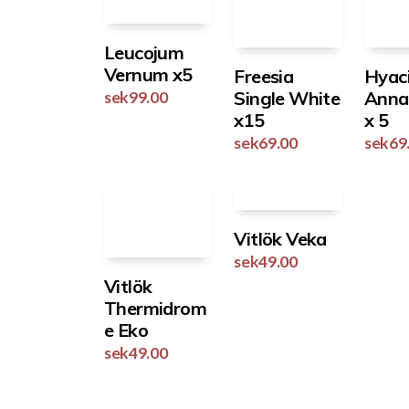
Leucojum
Vernum x5
Freesia
Hyac
Single White
Anna
sek
99.00
x15
x 5
sek
69.00
sek
69
Vitlök Veka
sek
49.00
Vitlök
Thermidrom
e Eko
sek
49.00