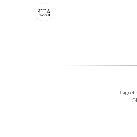
Lagret d
OB