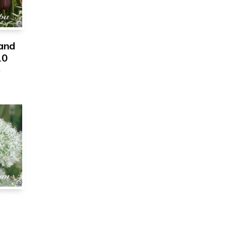
and
10