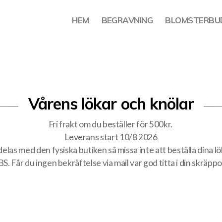
HEM
BEGRAVNING
BLOMSTERBU
Vårens lökar och knölar
Fri frakt om du beställer för 500kr.
Leverans start 10/8 2026
elas med den fysiska butiken så missa inte att beställa dina lök
S. Får du ingen bekräftelse via mail var god titta i din skräppo