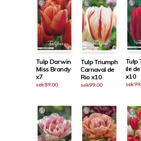
Tulp
Tulp Darwin
Tulp Triumph
ile d
Miss Brandy
Carnaval de
x10
x7
Rio x10
sek
99
sek
89.00
sek
99.00