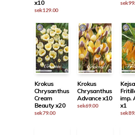
x10
sek
99
sek
129.00
Krokus
Krokus
Kejs
Chrysanthus
Chrysanthus
Fritil
Cream
Advance x10
imp. 
Beauty x20
x1
sek
69.00
sek
79.00
sek
89