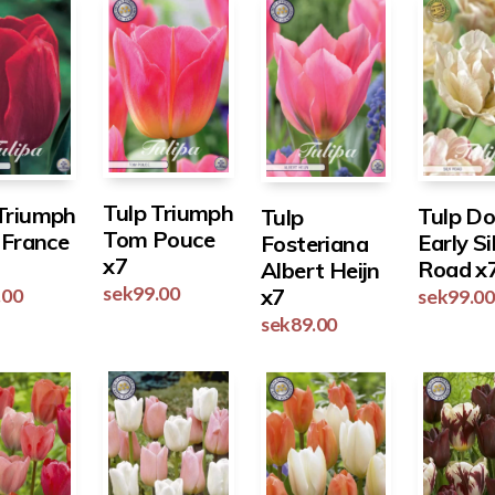
Tulp Triumph
 Triumph
Tulp Do
Tulp
Tom Pouce
e France
Early Si
Fosteriana
x7
Road x
Albert Heijn
sek
99.00
x7
.00
sek
99.00
sek
89.00