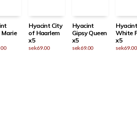
int
Hyacint City
Hyacint
Hyacin
 Marie
of Haarlem
Gipsy Queen
White P
x5
x5
x5
.00
sek
69.00
sek
69.00
sek
69.00