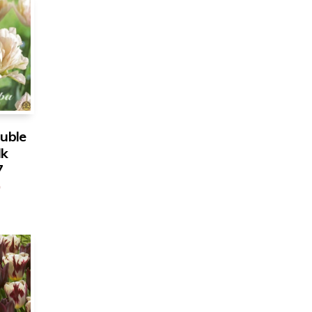
uble
lk
7