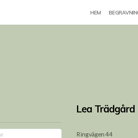
HEM
BEGRAVNIN
Lea Trädgård
Ringvägen 44