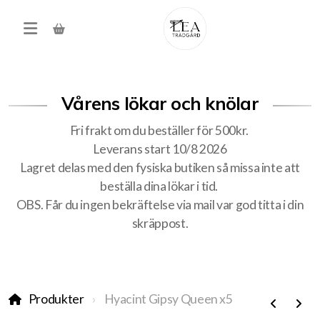
Vårens lökar och knölar
Fri frakt om du beställer för 500kr.
Leverans start 10/8 2026
Lagret delas med den fysiska butiken så missa inte att
beställa dina lökar i tid.
Produkter
OBS. Får du ingen bekräftelse via mail var god titta i din
skräppost.
Förköp höstens alla lökar
Träd, buskar, häck
Produkter
Hyacint Gipsy Queen x5