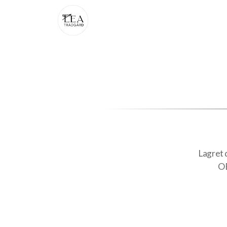
Lagret d
OB