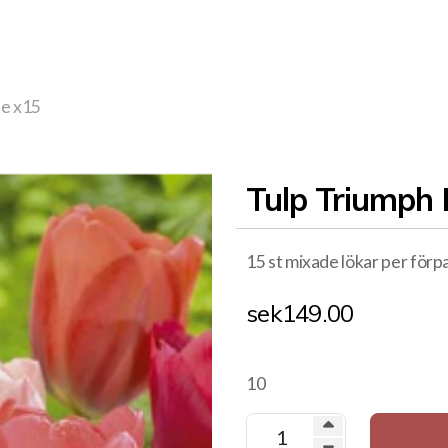
de x15
Tulp Triumph 
15 st mixade lökar per för
sek
149.00
10