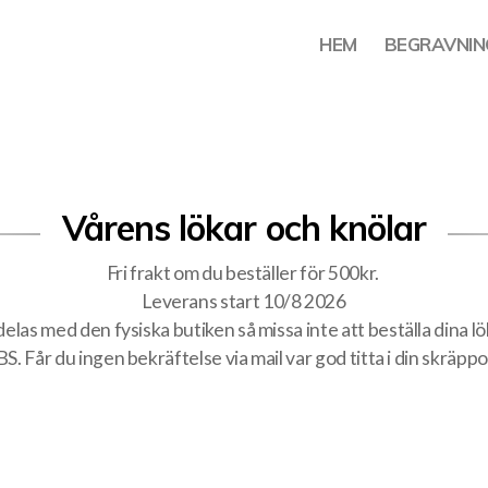
HEM
BEGRAVNIN
Vårens lökar och knölar
Fri frakt om du beställer för 500kr.
Leverans start 10/8 2026
elas med den fysiska butiken så missa inte att beställa dina lök
S. Får du ingen bekräftelse via mail var god titta i din skräppo