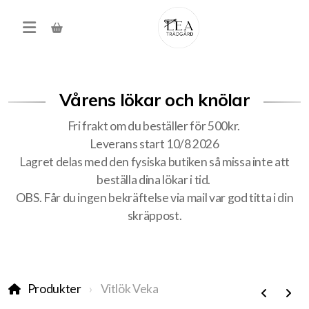
Vårens lökar och knölar
Fri frakt om du beställer för 500kr.
Leverans start 10/8 2026
Lagret delas med den fysiska butiken så missa inte att
beställa dina lökar i tid.
Produkter
OBS. Får du ingen bekräftelse via mail var god titta i din
skräppost.
Förköp höstens alla lökar
Träd, buskar, häck
Produkter
Vitlök Veka