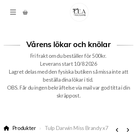
Vårens lökar och knölar
Fri frakt om du beställer för 500kr.
Leverans start 10/8 2026
Lagret delas med den fysiska butiken så missa inte att
beställa dina lökar i tid.
Produkter
OBS. Får du ingen bekräftelse via mail var god titta i din
skräppost.
Förköp höstens alla lökar
Träd, buskar, häck
Produkter
Tulp Darwin Miss Brandy x7