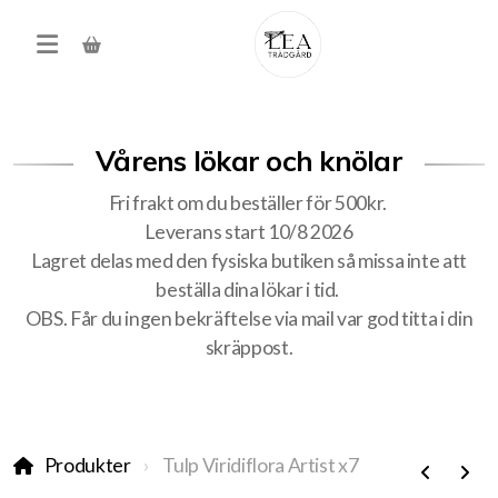
Vårens lökar och knölar
Fri frakt om du beställer för 500kr.
Leverans start 10/8 2026
Lagret delas med den fysiska butiken så missa inte att
beställa dina lökar i tid.
Produkter
OBS. Får du ingen bekräftelse via mail var god titta i din
skräppost.
Förköp höstens alla lökar
Träd, buskar, häck
Produkter
Tulp Viridiflora Artist x7